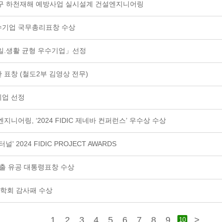
지구 하천재해 예방사업 실시설계 건설엔지니어링
수기업 국무총리표창 수상
 일.생활 균형 우수기업」선정
 표창 (철도2부 김영상 전무)
기업 선정
지니어링, ‘2024 FIDIC 제네바 컨퍼런스’ 우수상 수상
' 2024 FIDIC PROJECT AWARDS
창출 유공 대통령표창 수상
공학회 감사패 수상
1
2
3
4
5
6
7
8
9
>
10