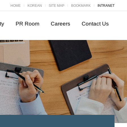
HOME
KOREAN
SITE MAP
BOOKMARK
INTRANET
ㅣ
ㅣ
ㅣ
ㅣ
ty
PR Room
Careers
Contact Us