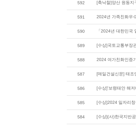
[축낙찰]양산 원동
592
2024년 가족친화우
591
「2024년 대한민국
590
[수상]국토교통부장관
589
2024 여가친화인증
588
[매일건설신문] 태조엔
587
[수상]'보령태안 해저터널
586
[수상]2024 일자리
585
[수상](사)한국지반
584