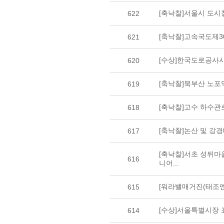
[축낙찰]서울시 도
622
[축낙찰]고속국도제
621
[수상]한국도로공사
620
[축낙찰]북부산 노
619
[축낙찰]고수 하수
618
[축낙찰]논산 및 
617
[축낙찰]서초 성뒤
616
니어...
[워라밸매거진(태조엔
615
[수상]서울특별시장 
614