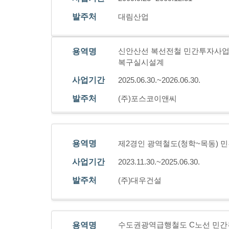
발주처
대림산업
신안산선 복선전철 민간투자사업 
용역명
복구실시설계
사업기간
2025.06.30.~2026.06.30.
발주처
(주)포스코이앤씨
용역명
제2경인 광역철도(청학~목동) 
사업기간
2023.11.30.~2025.06.30.
발주처
(주)대우건설
수도권광역급행철도 C노선 민간
용역명