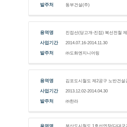
발주처
동부건설(주)
용역명
진접선(당고개-진접) 복선전철 
사업기간
2014.07.16-2014.11.30
발주처
㈜도화엔지니어링
용역명
김포도시철도 제2공구 노반건설
사업기간
2013.12.02-2014.04.30
발주처
㈜한라
부산도시철도 1호선연장(다대구간
용역명