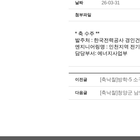
26-03-31
날짜
첨부파일
* 축 수주 **
발주처 : 한국전력공사 경인
엔지니어링명 : 인천지역 전
담당부서: 에너지사업부
[축낙찰]방학-5
이전글
[축낙찰]청양군 
다음글