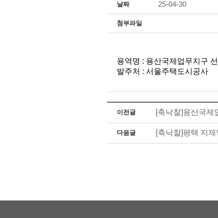
25-04-30
날짜
첨부파일
용역명 : 용산국제업무지구 
발주처 : 서울주택도시공사
[축낙찰]용산국제
이전글
[축낙찰]평택 지
다음글