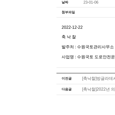
23-01-06
날짜
첨부파일
2022-12-22
축 낙 찰
발주처 : 수원국토관리사무소
사업명 : 수원국토 도로안전운영
[축낙찰]방글라데시
이전글
[축낙찰]2022
다음글